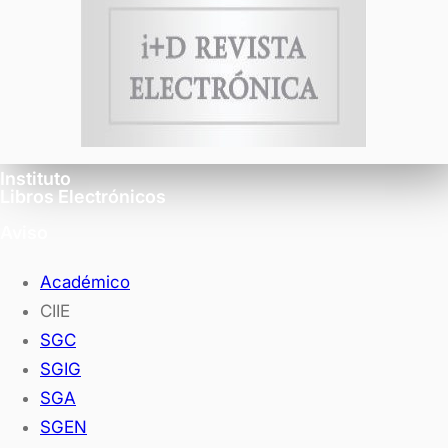
Instituto
Libros Electrónicos
Aviso
Académico
CIIE
SGC
SGIG
SGA
SGEN